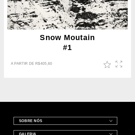
Snow Moutain
#1
A PARTIR DE
R$
405,60
SOBRE NÓS
GALERIA