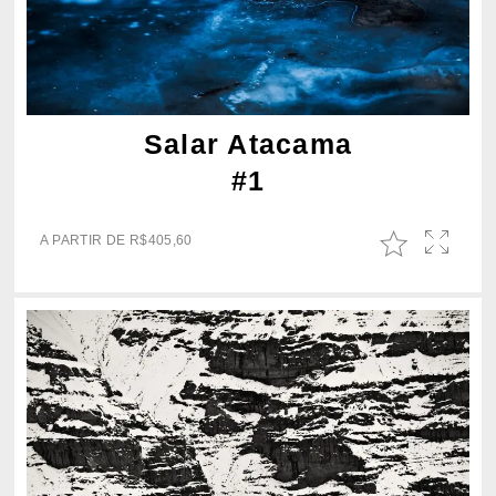
Salar Atacama
#1
A PARTIR DE
R$
405,60