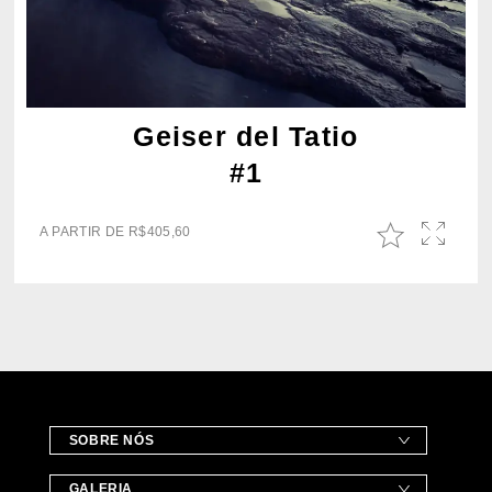
Geiser del Tatio
#1
A PARTIR DE
R$
405,60
SOBRE NÓS
GALERIA