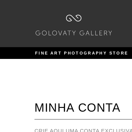
Pular
Pular
para
para
navegação
o
conteúdo
FINE ART PHOTOGRAPHY STORE
MINHA CONTA
CRIE AQUI UMA CONTA EXCLUSIV