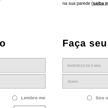
na sua parede (
saiba 
ro
Faça seu
Lembre-me
Sou u