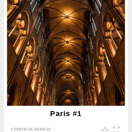
Paris #1
A PARTIR DE
R$
405,60