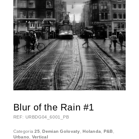
Blur of the Rain #1
REF: URBDG04_6001_PB
Categoria
25
,
Demian Golovaty
,
Holanda
,
P&B
,
Urbano
,
Vertical