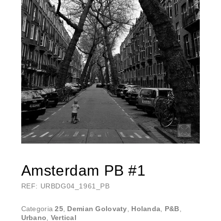
Amsterdam PB #1
REF: URBDG04_1961_PB
Categoria
25
,
Demian Golovaty
,
Holanda
,
P&B
,
Urbano
,
Vertical