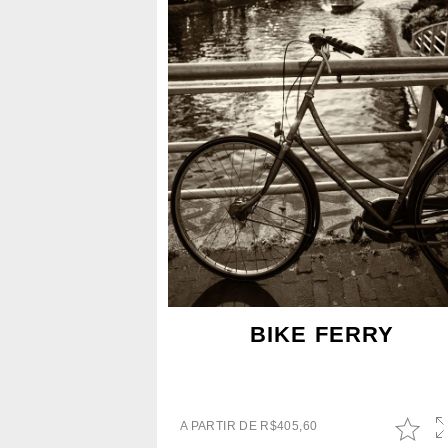
BIKE FERRY
A PARTIR DE
R$
405,60