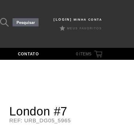
Pesquisar
[LOGIN]
MINHA CONTA
Pesquisar
por:
MEUS FAVORITOS
CONTATO
0
ITEMS
London #7
REF: URB_DG05_5965