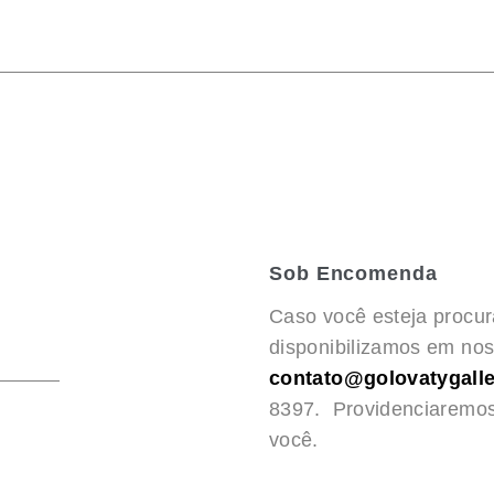
Sob Encomenda
Caso você esteja procu
disponibilizamos em noss
contato@golovatygalle
8397. Providenciaremo
você.