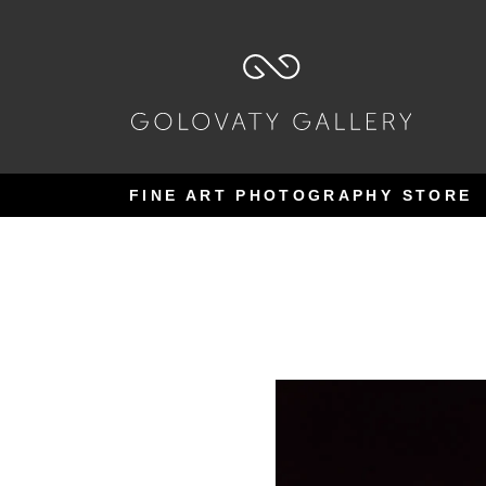
Pular
Pular
para
para
navegação
o
conteúdo
FINE ART PHOTOGRAPHY STORE