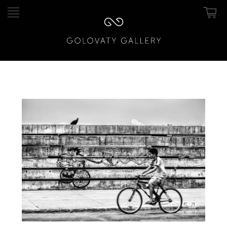
0
Pular
Pular
para
para
navegação
o
conteúdo