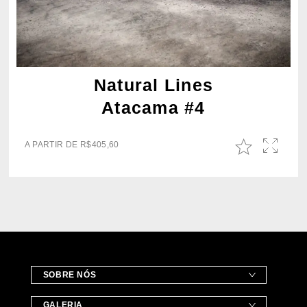
Natural Lines
Atacama #4
A PARTIR DE
R$
405,60
SOBRE NÓS
GALERIA