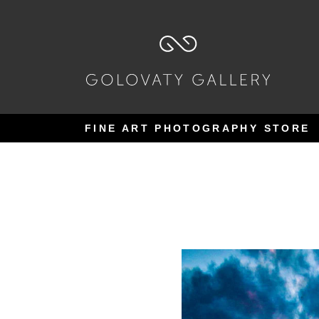
Pular
Pular
para
para
navegação
o
conteúdo
FINE ART PHOTOGRAPHY STORE