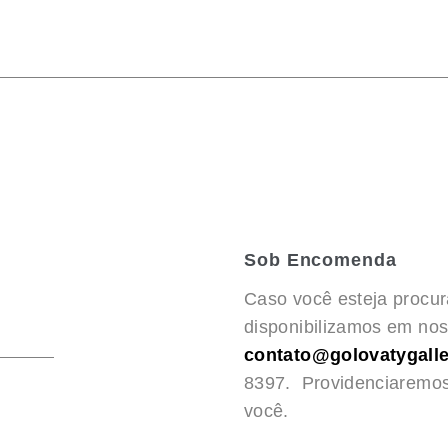
Sob Encomenda
Caso você esteja procu
disponibilizamos em noss
contato@golovatygalle
8397. Providenciaremo
você.