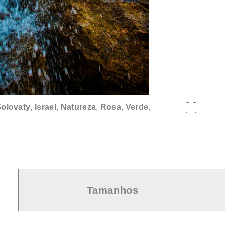
olovaty
,
Israel
,
Natureza
,
Rosa
,
Verde
,
Tamanhos