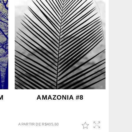
M
AMAZONIA #8
A PARTIR DE
R$
405,60