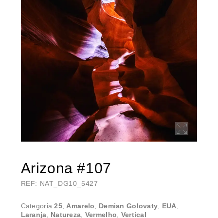
Arizona #107
REF: NAT_DG10_5427
Categoria
25
,
Amarelo
,
Demian Golovaty
,
EUA
,
Laranja
,
Natureza
,
Vermelho
,
Vertical