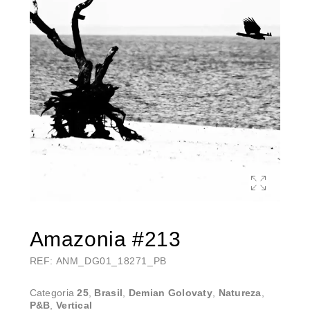
Amazonia #213
REF: ANM_DG01_18271_PB
Categoria
25
,
Brasil
,
Demian Golovaty
,
Natureza
,
P&B
,
Vertical