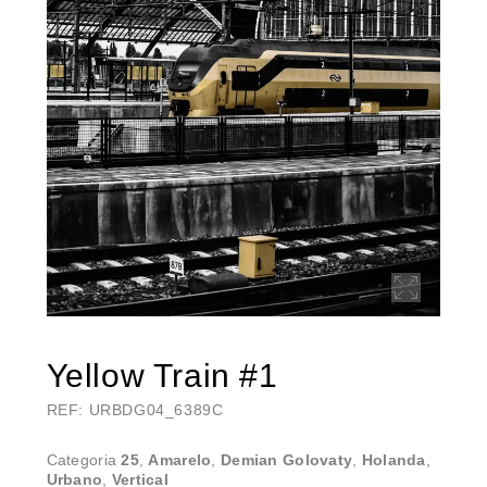
Yellow Train #1
REF: URBDG04_6389C
Categoria
25
,
Amarelo
,
Demian Golovaty
,
Holanda
,
Urbano
,
Vertical