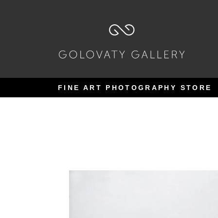
Pular
Pular
para
para
navegação
o
conteúdo
FINE ART PHOTOGRAPHY STORE