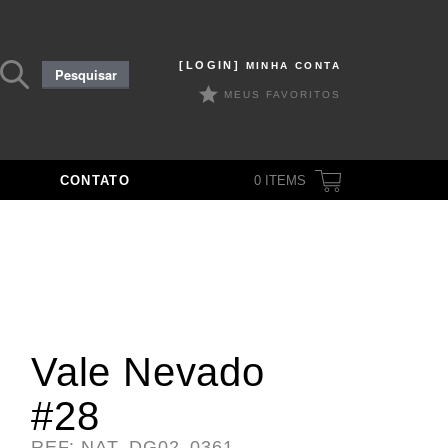
Pesquisar
[LOGIN]
MINHA CONTA
Pesquisar
por:
MEUS FAVORITOS
CONTATO
0
ITEMS
Vale Nevado
#28
REF: NAT_DG02_0361