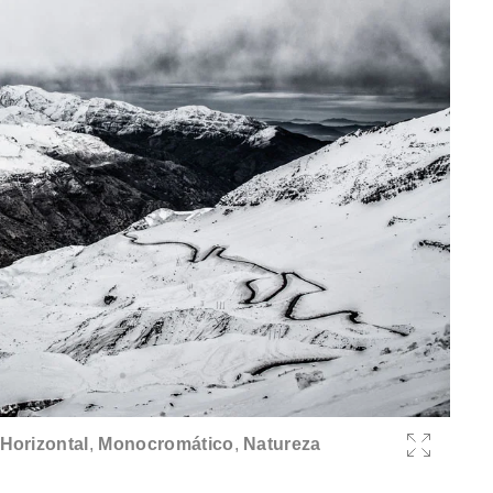
Horizontal
,
Monocromático
,
Natureza