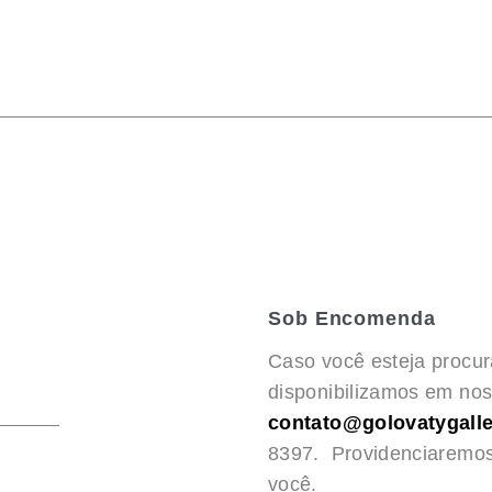
Sob Encomenda
Caso você esteja procu
disponibilizamos em noss
contato@golovatygalle
8397. Providenciaremo
você.