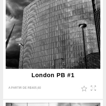
London PB #1
A PARTIR DE
R$
405,60