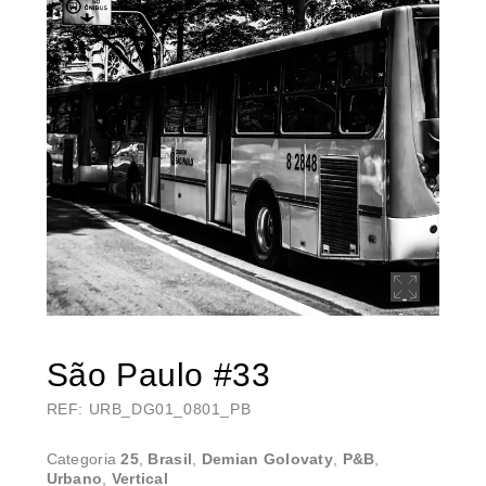
São Paulo #33
REF: URB_DG01_0801_PB
Categoria
25
,
Brasil
,
Demian Golovaty
,
P&B
,
Urbano
,
Vertical