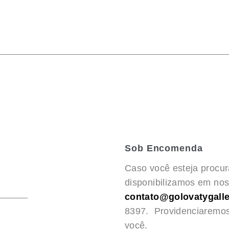
Sob Encomenda
Caso você esteja procu
disponibilizamos em noss
contato@golovatygalle
8397. Providenciaremo
você.