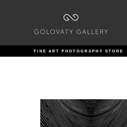
Pular
Pular
para
para
navegação
o
conteúdo
FINE ART PHOTOGRAPHY STORE