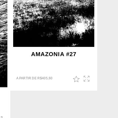
AMAZONIA #27
A PARTIR DE
R$
405,60