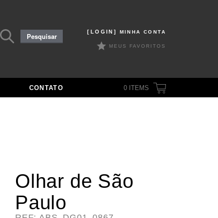
Pesquisar
[LOGIN]
MINHA CONTA
Pesquisar
por:
MEUS FAVORITOS
CONTATO
0
ITEMS
Olhar de São
Paulo
REF: ABS_DG01_0867