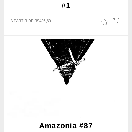
#1
A PARTIR DE
R$
405,60
Amazonia #87