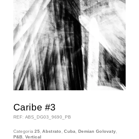
Caribe #3
REF: ABS_DG03_9690_PB
Categoria
25
,
Abstrato
,
Cuba
,
Demian Golovaty
,
P&B
,
Vertical