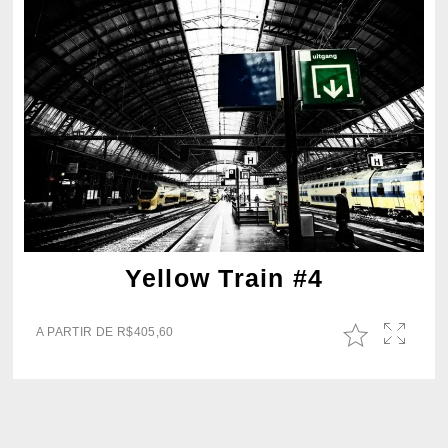
Yellow Train #4
A PARTIR DE
R$
405,60