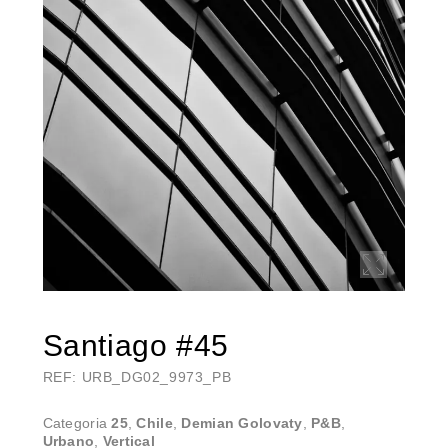
Santiago #45
REF: URB_DG02_9973_PB
Categoria
25
,
Chile
,
Demian Golovaty
,
P&B
,
Urbano
,
Vertical