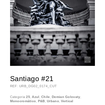
Santiago #21
REF: URB_DG02_0174_CUT
Categoria
25
,
Azul
,
Chile
,
Demian Golovaty
,
Monocromático
,
P&B
,
Urbano
,
Vertical