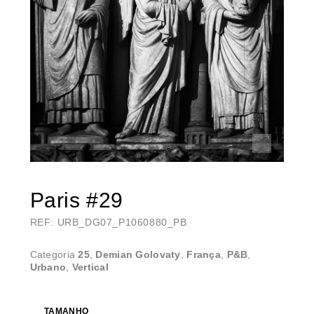
Paris #29
REF: URB_DG07_P1060880_PB
Categoria
25
,
Demian Golovaty
,
França
,
P&B
,
Urbano
,
Vertical
TAMANHO