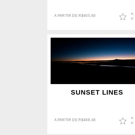
A PARTIR DE
R$
405,60
SUNSET LINES
A PARTIR DE
R$
488,48