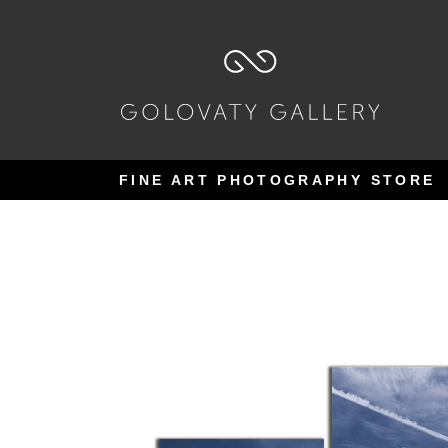
Pular
Pular
para
para
navegação
o
conteúdo
FINE ART PHOTOGRAPHY STORE