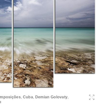
mposições
,
Cuba
,
Demian Golovaty
,
o