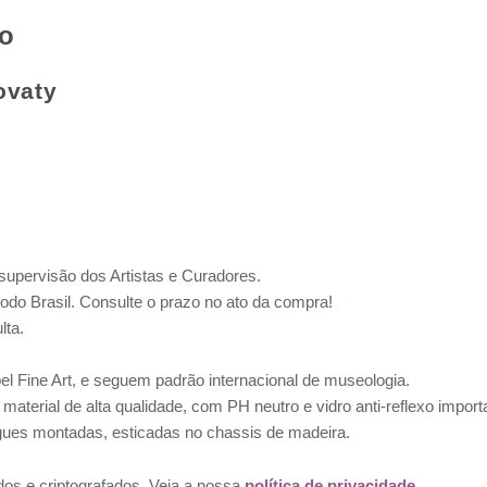
to
ovaty
supervisão dos Artistas e Curadores.
todo Brasil. Consulte o prazo no ato da compra!
lta.
l Fine Art, e seguem padrão internacional de museologia.
aterial de alta qualidade, com PH neutro e vidro anti-reflexo impo
ues montadas, esticadas no chassis de madeira.
dos e criptografados, Veja a nossa
política de privacidade.