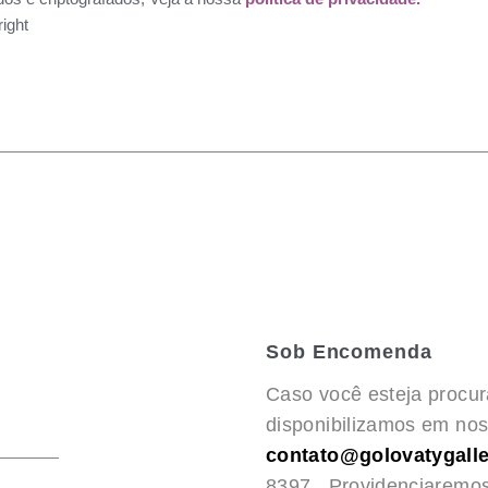
ight
Sob Encomenda
Caso você esteja procu
disponibilizamos em noss
contato@golovatygalle
8397. Providenciaremo