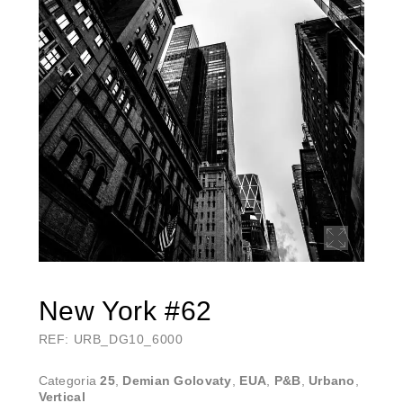
New York #62
REF: URB_DG10_6000
Categoria
25
,
Demian Golovaty
,
EUA
,
P&B
,
Urbano
,
Vertical