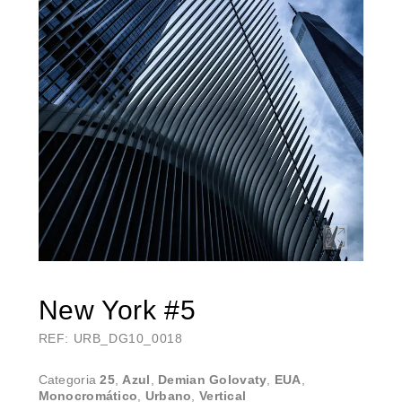
New York #5
REF: URB_DG10_0018
Categoria
25
,
Azul
,
Demian Golovaty
,
EUA
,
Monocromático
,
Urbano
,
Vertical