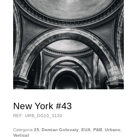
New York #43
REF: URB_DG10_3130
Categoria
25
,
Demian Golovaty
,
EUA
,
P&B
,
Urbano
,
Vertical