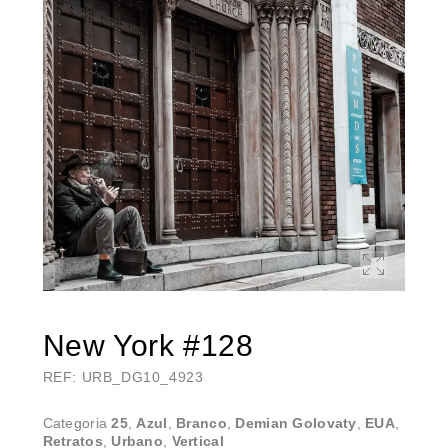
New York #128
REF: URB_DG10_4923
Categoria
25
,
Azul
,
Branco
,
Demian Golovaty
,
EUA
,
Retratos
,
Urbano
,
Vertical