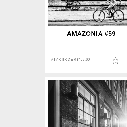
AMAZONIA #59
A PARTIR DE
R$
405,60