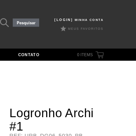
Pesquisar
[LOGIN]
MINHA CONTA
Pesquisar
por:
MEUS FAVORITOS
CONTATO
0
ITEMS
Logronho Archi
#1
REF: URB_DG06_5030_PB