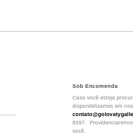
Sob Encomenda
Caso você esteja procu
disponibilizamos em noss
contato@golovatygalle
8397. Providenciaremo
você.