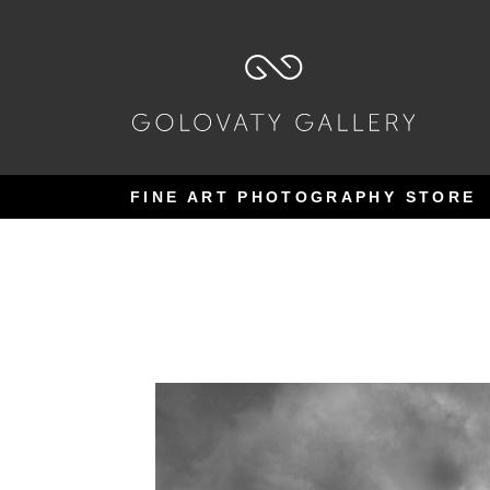
Pular
Pular
para
para
navegação
o
conteúdo
FINE ART PHOTOGRAPHY STORE