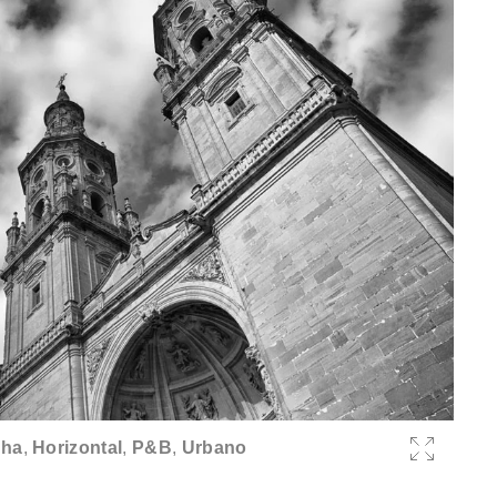
nha
,
Horizontal
,
P&B
,
Urbano