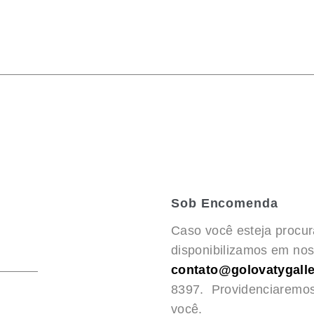
Sob Encomenda
Caso você esteja procu
disponibilizamos em noss
contato@golovatygalle
8397. Providenciaremo
você.