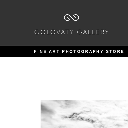
Pular
Pular
para
para
navegação
o
conteúdo
FINE ART PHOTOGRAPHY STORE