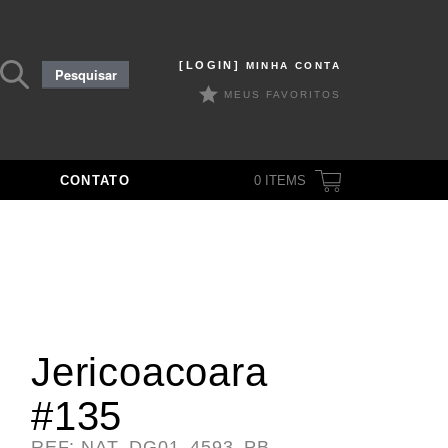
Pesquisar
[LOGIN]
MINHA CONTA
Pesquisar
por:
MEUS FAVORITOS
CONTATO
0
ITEMS
Jericoacoara
#135
REF: NAT_DG01_4593_PB