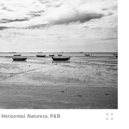
,
Horizontal
,
Natureza
,
P&B