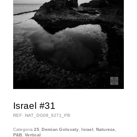
Israel #31
REF: NAT_DG08_9271_PB
Categoria
25
,
Demian Golovaty
,
Israel
,
Natureza
,
P&B
,
Vertical