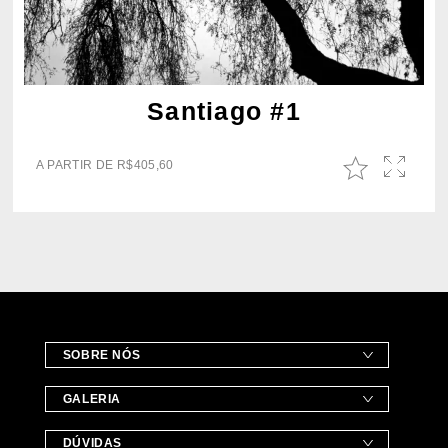
Santiago #1
A PARTIR DE
R$
405,60
SOBRE NÓS
GALERIA
DÚVIDAS