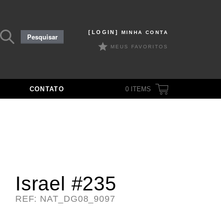
Pesquisar
[LOGIN]
MINHA CONTA
Pesquisar
por:
MEUS FAVORITOS
CONTATO
0
ITEMS
Israel #235
REF: NAT_DG08_9097