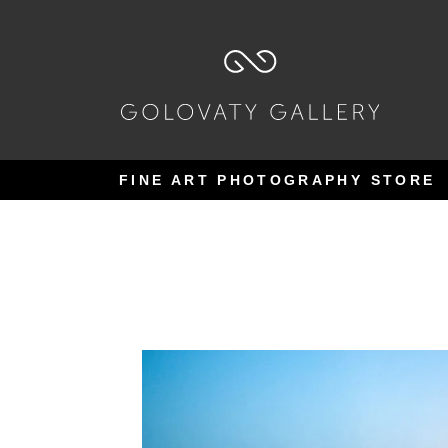
Pular
Pular
para
para
navegação
o
conteúdo
FINE ART PHOTOGRAPHY STORE