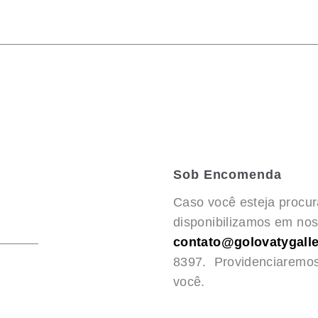
Sob Encomenda
Caso você esteja procu
disponibilizamos em noss
contato@golovatygalle
8397. Providenciaremo
você.