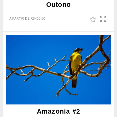
Outono
A PARTIR DE
R$
405,60
Amazonia #2