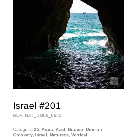
Israel #201
REF: NAT_DG08_8633
Categoria
25
,
Aqua
,
Azul
,
Branco
,
Demian
Golovaty
,
Israel
,
Natureza
,
Vertical