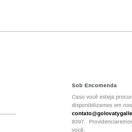
Sob Encomenda
Caso você esteja procu
disponibilizamos em noss
contato@golovatygalle
8397. Providenciaremo
você.