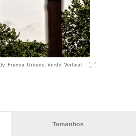
ty
,
França
,
Urbano
,
Verde
,
Vertical
Tamanhos