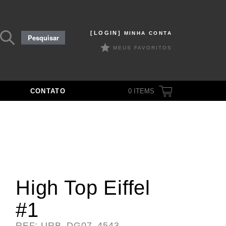
Pesquisar
[LOGIN]
MINHA CONTA
Pesquisar
por:
MEUS FAVORITOS
CONTATO
0
ITEMS
High Top Eiffel
#1
REF: URB_DG07_4543