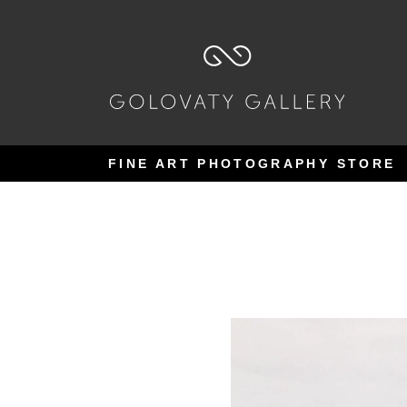
Pular
Pular
para
para
navegação
o
conteúdo
FINE ART PHOTOGRAPHY STORE