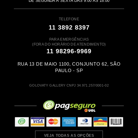
DE SEGUNDA À SEXTA DAS 9:00 ÀS 18:00
TELEFONE
11 3892 8397
PARA EMERGÊNCIAS
(FORA DO HORÁRIO DE ATENDIMENTO)
11 98296-9969
RUA 13 DE MAIO 1100, CONJUNTO 62, SÃO
PAULO - SP
GOLOVATY GALLERY CNPJ 34.971.257/0001-02
VEJA TODAS AS OPÇÕES