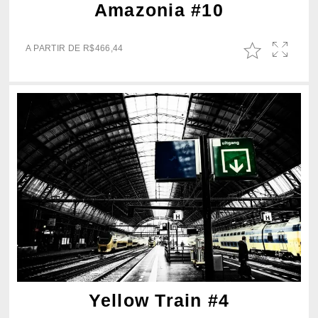
Amazonia #10
A PARTIR DE
R$
466,44
Yellow Train #4