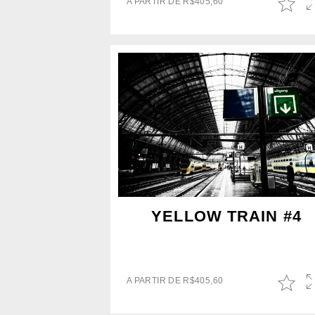
A PARTIR DE
R$
405,60
YELLOW TRAIN #4
A PARTIR DE
R$
405,60