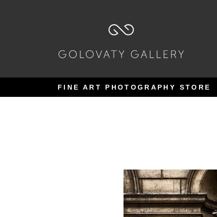
Pular
Pular
para
para
navegação
o
conteúdo
FINE ART PHOTOGRAPHY STORE