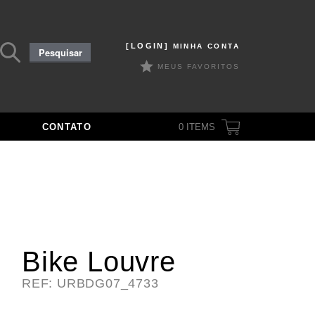
Pesquisar
[LOGIN]
MINHA CONTA
Pesquisar
por:
MEUS FAVORITOS
CONTATO
0
ITEMS
Bike Louvre
REF: URBDG07_4733