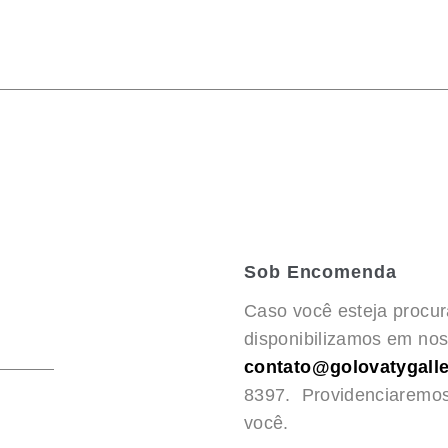
Sob Encomenda
Caso você esteja procu
disponibilizamos em noss
contato@golovatygalle
8397. Providenciaremo
você.