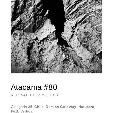
Atacama #80
REF: NAT_DG02_3650_PB
Categoria
25
,
Chile
,
Demian Golovaty
,
Natureza
,
P&B
,
Vertical