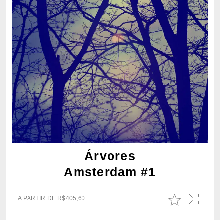
Árvores
Amsterdam #1
A PARTIR DE
R$
405,60