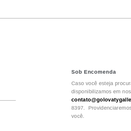
Sob Encomenda
Caso você esteja procu
disponibilizamos em noss
contato@golovatygalle
8397. Providenciaremo
você.