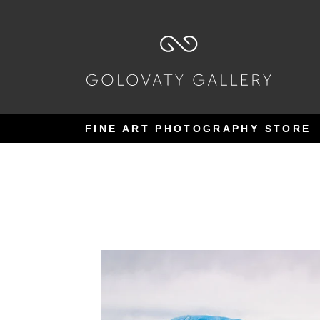
Pular
Pular
para
para
navegação
o
conteúdo
FINE ART PHOTOGRAPHY STORE