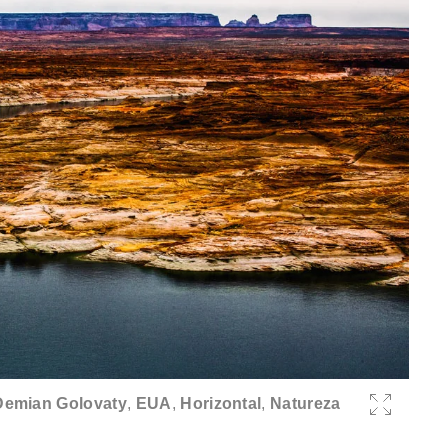
Demian Golovaty
,
EUA
,
Horizontal
,
Natureza