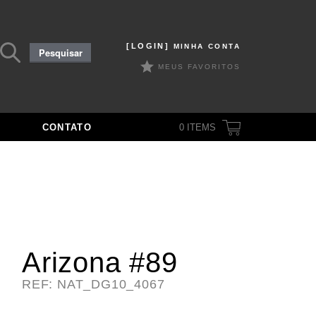
Pesquisar
[LOGIN]
MINHA CONTA
Pesquisar
por:
MEUS FAVORITOS
CONTATO
0
ITEMS
Arizona #89
REF: NAT_DG10_4067