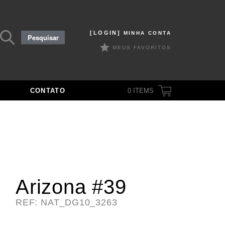
Pesquisar
[LOGIN]
MINHA CONTA
Pesquisar
por:
MEUS FAVORITOS
CONTATO
0
ITEMS
Arizona #39
REF: NAT_DG10_3263