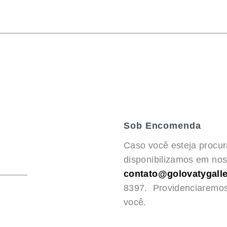
Sob Encomenda
Caso você esteja procu
disponibilizamos em noss
contato@golovatygalle
8397. Providenciaremo
você.