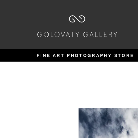
Pular
Pular
para
para
navegação
o
conteúdo
FINE ART PHOTOGRAPHY STORE