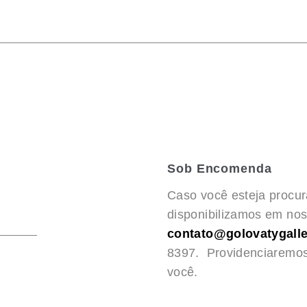
Sob Encomenda
Caso você esteja procu
disponibilizamos em noss
contato@golovatygalle
8397. Providenciaremo
você.