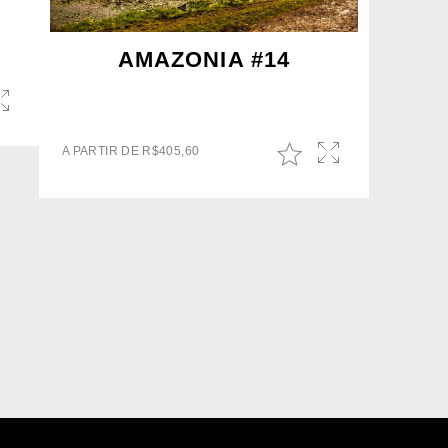
AMAZONIA #14
A PARTIR DE
R$
405,60