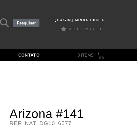
Pesquisar
[LOGIN]
MINHA CONTA
Pesquisar
por:
MEUS FAVORITOS
CONTATO
0
ITEMS
Arizona #141
REF: NAT_DG10_6577