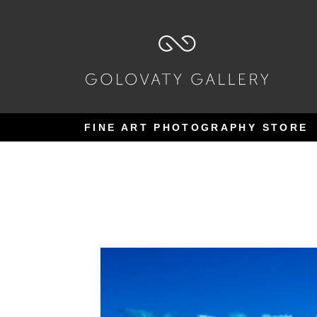
Pular
Pular
para
para
navegação
o
conteúdo
FINE ART PHOTOGRAPHY STORE