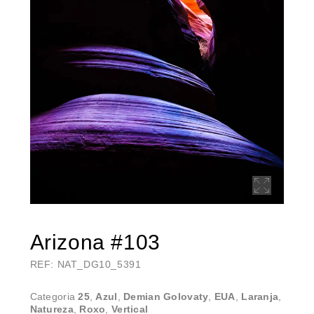
Arizona #103
REF: NAT_DG10_5391
Categoria
25
,
Azul
,
Demian Golovaty
,
EUA
,
Laranja
,
Natureza
,
Roxo
,
Vertical