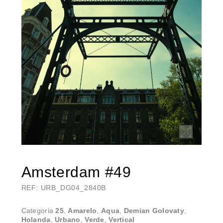
Amsterdam #49
REF: URB_DG04_2840B
Categoria
25
,
Amarelo
,
Aqua
,
Demian Golovaty
,
Holanda
,
Urbano
,
Verde
,
Vertical