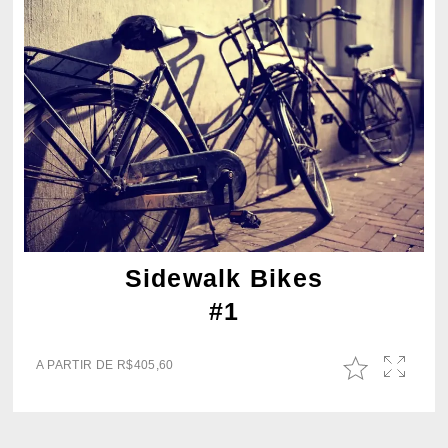
Sidewalk Bikes
#1
A PARTIR DE
R$
405,60