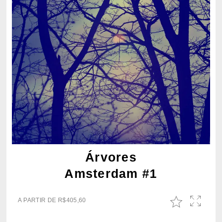
Árvores
Amsterdam #1
A PARTIR DE
R$
405,60