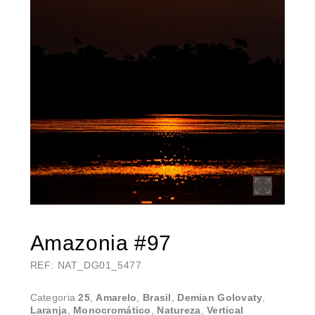
Amazonia #97
REF: NAT_DG01_5477
Categoria
25
,
Amarelo
,
Brasil
,
Demian Golovaty
,
Laranja
,
Monocromático
,
Natureza
,
Vertical