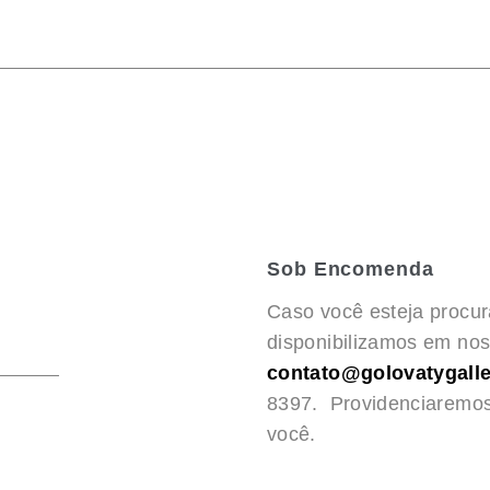
Sob Encomenda
Caso você esteja procu
disponibilizamos em noss
contato@golovatygalle
8397. Providenciaremo
você.