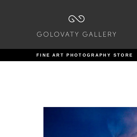
Pular
Pular
para
para
navegação
o
conteúdo
FINE ART PHOTOGRAPHY STORE