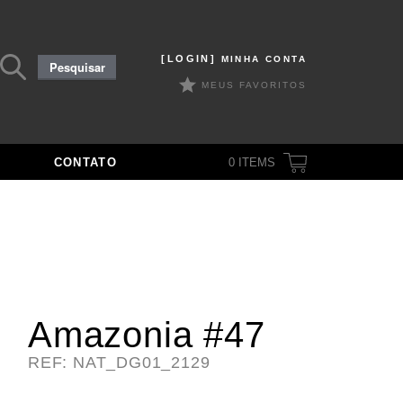
Pesquisar
[LOGIN]
MINHA CONTA
Pesquisar
por:
MEUS FAVORITOS
CONTATO
0
ITEMS
Amazonia #47
REF: NAT_DG01_2129