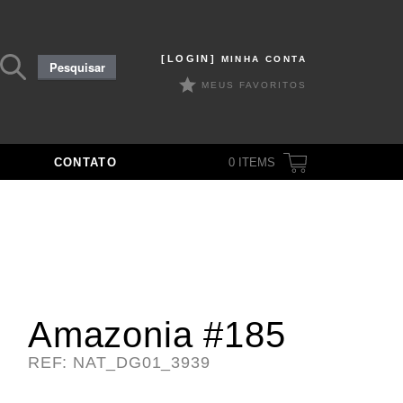
Pesquisar
[LOGIN]
MINHA CONTA
Pesquisar
por:
MEUS FAVORITOS
CONTATO
0
ITEMS
Amazonia #185
REF: NAT_DG01_3939