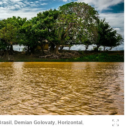
rasil
,
Demian Golovaty
,
Horizontal
,