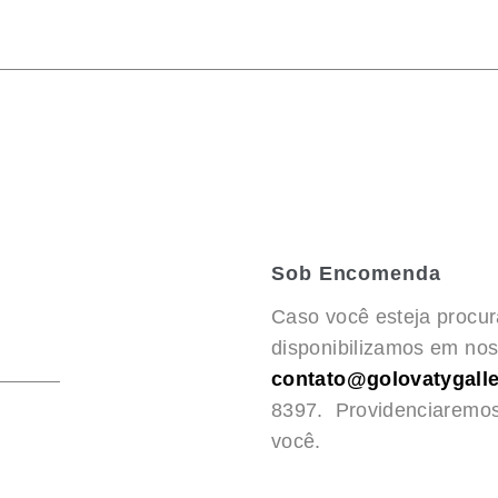
Sob Encomenda
Caso você esteja procu
disponibilizamos em noss
contato@golovatygalle
8397. Providenciaremo
você.