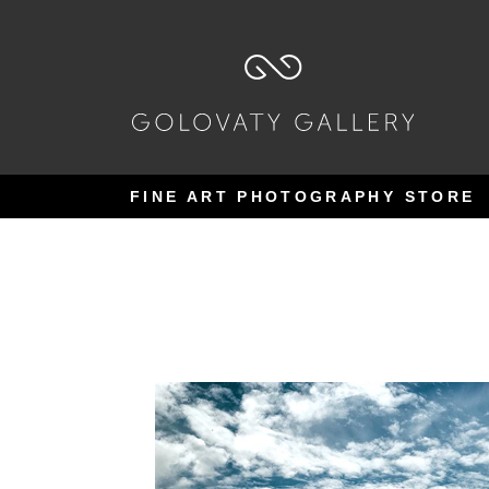
Pular
Pular
para
para
navegação
o
conteúdo
FINE ART PHOTOGRAPHY STORE