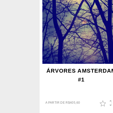
ÁRVORES AMSTERDA
#1
A PARTIR DE
R$
405,60