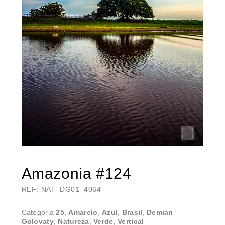
Amazonia #124
REF: NAT_DG01_4064
Categoria
25
,
Amarelo
,
Azul
,
Brasil
,
Demian
Golovaty
,
Natureza
,
Verde
,
Vertical