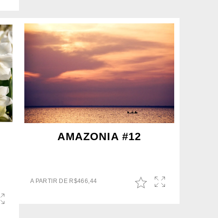
AMAZONIA #12
A PARTIR DE
R$
466,44