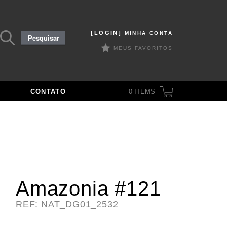
Pesquisar
[LOGIN]
MINHA CONTA
Pesquisar
por:
MEUS FAVORITOS
CONTATO
0
ITEMS
Amazonia #121
REF: NAT_DG01_2532