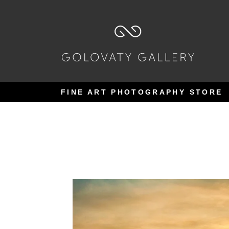
Pular
Pular
para
para
navegação
o
conteúdo
FINE ART PHOTOGRAPHY STORE