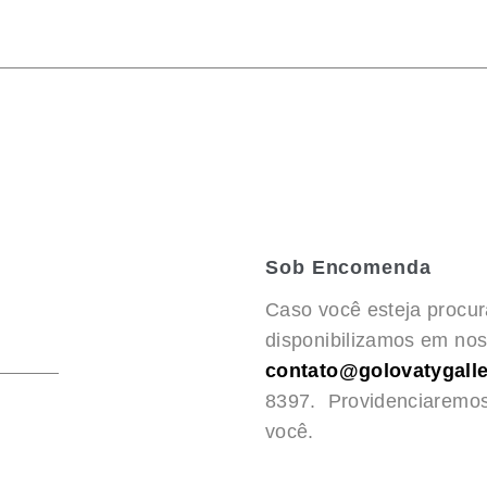
Sob Encomenda
Caso você esteja procu
disponibilizamos em noss
contato@golovatygalle
8397. Providenciaremo
você.