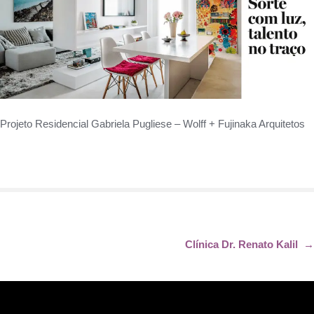
Projeto Residencial Gabriela Pugliese – Wolff + Fujinaka Arquitetos
Clínica Dr. Renato Kalil
→
Navegação
de
Post