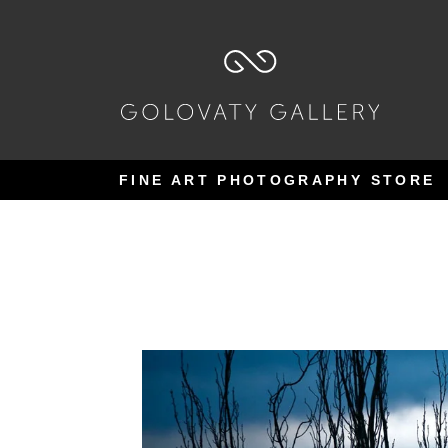
Pular
Pular
para
para
navegação
o
conteúdo
FINE ART PHOTOGRAPHY STORE