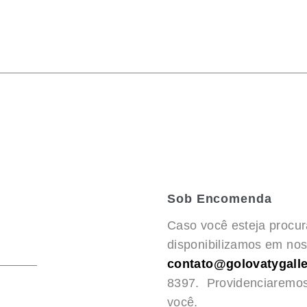
Sob Encomenda
Caso você esteja procu
disponibilizamos em noss
contato@golovatygalle
8397. Providenciaremo
você.