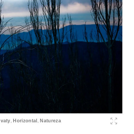
vaty
,
Horizontal
,
Natureza