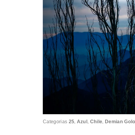
Categorias
25
,
Azul
,
Chile
,
Demian Golo