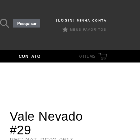
Pesquisar
[LOGIN]
MINHA CONTA
Pesquisar
por:
MEUS FAVORITOS
CONTATO
0
ITEMS
Vale Nevado
#29
REF: NAT_DG02_0617