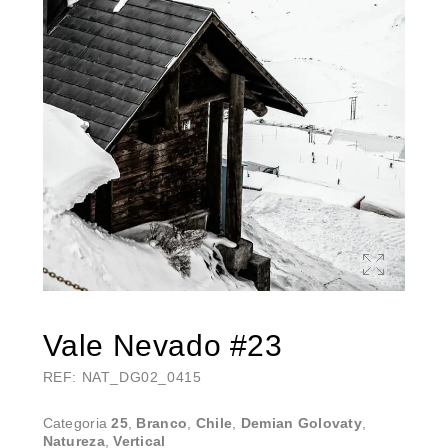
Vale Nevado #23
REF: NAT_DG02_0415
Categoria
25
,
Branco
,
Chile
,
Demian Golovaty
,
Natureza
,
Vertical