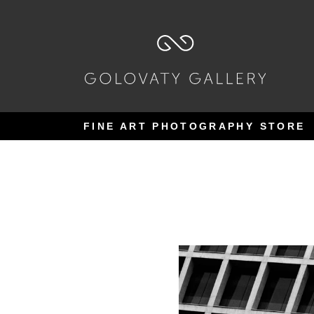
Pular
Pular
para
para
navegação
o
conteúdo
FINE ART PHOTOGRAPHY STORE