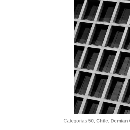
Categorias
50
,
Chile
,
Demian 