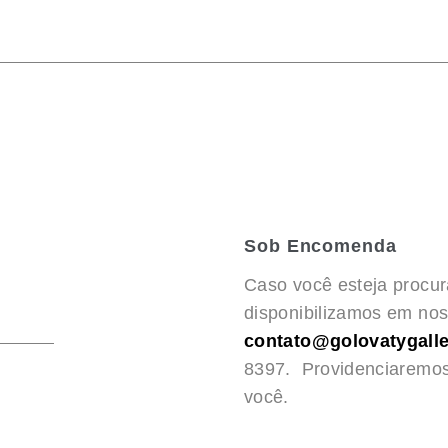
Sob Encomenda
Caso você esteja procu
disponibilizamos em noss
contato@golovatygalle
8397. Providenciaremo
você.