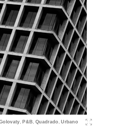
Golovaty
,
P&B
,
Quadrado
,
Urbano