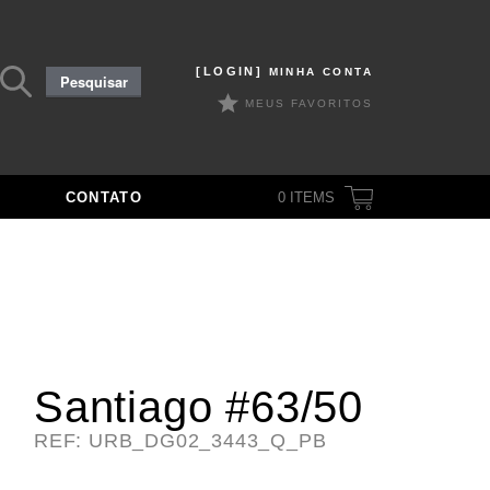
Pesquisar
[LOGIN]
MINHA CONTA
Pesquisar
por:
MEUS FAVORITOS
CONTATO
0
ITEMS
Santiago #63/50
REF: URB_DG02_3443_Q_PB