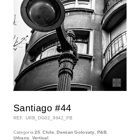
Santiago #44
REF: URB_DG02_9942_PB
Categoria
25
,
Chile
,
Demian Golovaty
,
P&B
,
Urbano
,
Vertical