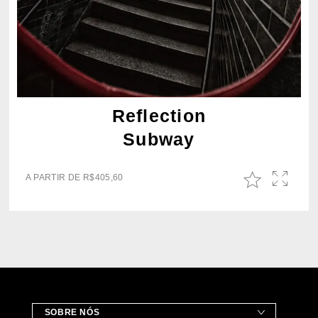
Reflection
Subway
A PARTIR DE
R$
405,60
SOBRE NÓS